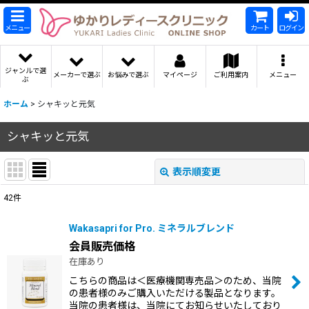
メニュー
カート
ログイン
ジャンルで選
メーカーで選ぶ
お悩みで選ぶ
マイページ
ご利用案内
メニュー
ぶ
ホーム
>
シャキッと元気
シャキッと元気
表示順変更
閉じる
42
件
表示数
:
Wakasapri for Pro. ミネラルブレンド
会員販売価格
並び順
:
在庫あり
こちらの商品は＜医療機関専売品＞のため、当院
絞り込む
の患者様のみご購入いただける製品となります。
当院の患者様は、当院にてお知らせいたしており