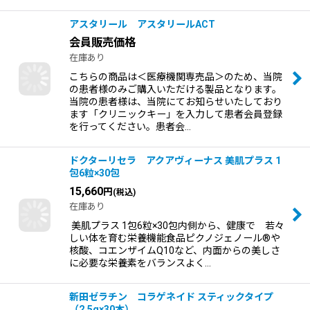
アスタリール アスタリールACT
会員販売価格
在庫あり
こちらの商品は＜医療機関専売品＞のため、当院
の患者様のみご購入いただける製品となります。
当院の患者様は、当院にてお知らせいたしており
ます「クリニックキー」を入力して患者会員登録
を行ってください。患者会…
ドクターリセラ アクアヴィーナス 美肌プラス 1
包6粒×30包
15,660
円
(税込)
在庫あり
美肌プラス 1包6粒×30包内側から、健康で 若々
しい体を育む栄養機能食品ピクノジェノール®や
核酸、コエンザイムQ10など、内面からの美しさ
に必要な栄養素をバランスよく…
新田ゼラチン コラゲネイド スティックタイプ
（2.5g×30本）