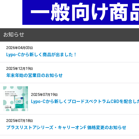
お知らせ
2026
04
03
年
月
日
Lypo-Cから新しく商品が出ました！
2025
12
19
年
月
日
年末年始の営業日のお知らせ
2025
07
19
年
月
日
Lypo-Cから新しくブロードスペクトラムCBDを配合した＜L
2025
07
18
年
月
日
プラスリストアシリーズ・キャリーオンF 価格変更のお知らせ