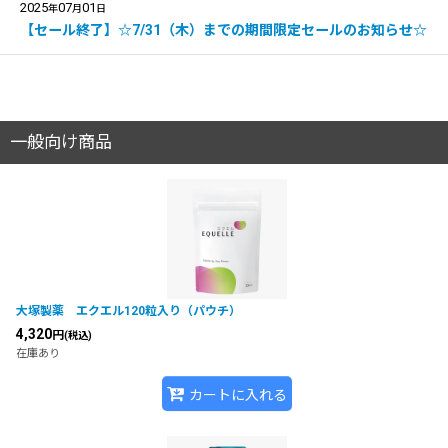
2025
07
01
年
月
日
【セール終了】☆7/31（木）までの期間限定セールのお知らせ☆
一般向け商品
大塚製薬 エクエル120粒入り（パウチ）
4,320
円
(税込)
在庫あり
カートに入れる