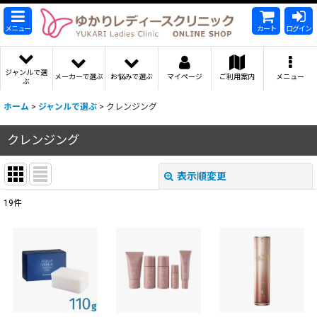
メニュー
カート
ログイン
ジャンルで選
メーカーで選ぶ
お悩みで選ぶ
マイページ
ご利用案内
メニュー
ぶ
ホーム
>
ジャンルで選ぶ
>
クレンジング
クレンジング
表示順変更
閉じる
19
件
表示数
:
並び順
:
絞り込む