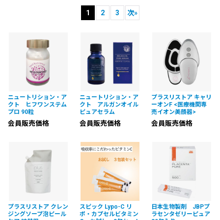
1
2
3
次
»
並び順
:
絞り込む
ニュートリション・ア
ニュートリション・ア
プラスリストア キャリ
クト ヒフワンステム
クト アルガンオイル
ーオンF <医療機関専
プロ 90粒
ピュアセラム
売イオン美顔器>
会員販売価格
会員販売価格
会員販売価格
プラスリストア クレン
スピック Lypo-C リ
日本生物製剤 JBPプ
ジングソープ泡ピール
ポ・カプセルビタミン
ラセンタゼリーピュア