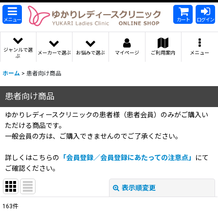
メニュー
カート
ログイン
ジャンルで選
メーカーで選ぶ
お悩みで選ぶ
マイページ
ご利用案内
メニュー
ぶ
ホーム
>
患者向け商品
患者向け商品
ゆかりレディースクリニックの患者様（患者会員）のみがご購入い
ただける商品です。
一般会員の方は、ご購入できませんのでご了承ください。
詳しくはこちらの
「会員登録／会員登録にあたっての注意点」
にて
ご確認ください。
表示順変更
閉じる
163
件
表示数
: