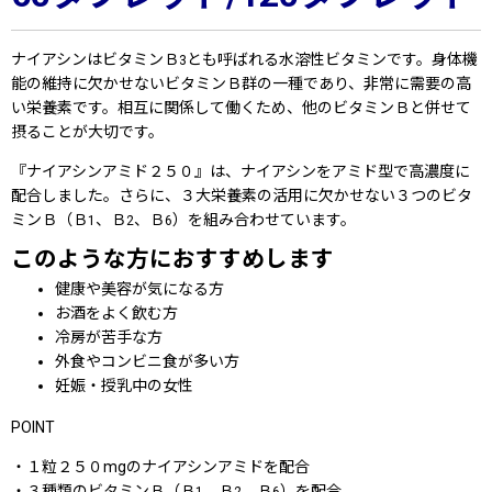
ナイアシンはビタミンＢ
とも呼ばれる水溶性ビタミンです。身体機
3
能の維持に欠かせないビタミンＢ群の一種であり、非常に需要の高
い栄養素です。相互に関係して働くため、他のビタミンＢと併せて
摂ることが大切です。
『ナイアシンアミド２５０』は、ナイアシンをアミド型で高濃度に
配合しました。さらに、３大栄養素の活用に欠かせない３つのビタ
ミンＢ（Ｂ
、Ｂ
、Ｂ
）を組み合わせています。
1
2
6
このような方におすすめします
健康や美容が気になる方
お酒をよく飲む方
冷房が苦手な方
外食やコンビニ食が多い方
妊娠・授乳中の女性
POINT
・１粒２５０mgのナイアシンアミドを配合
・３種類のビタミンＢ（Ｂ
、Ｂ
、Ｂ
）を配合