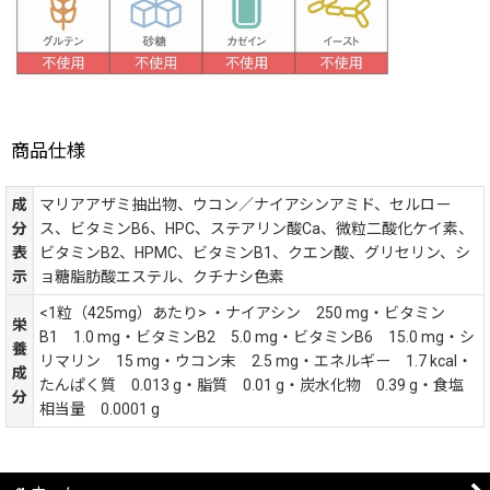
商品仕様
成
マリアアザミ抽出物、ウコン／ナイアシンアミド、セルロー
分
ス、ビタミンB6、HPC、ステアリン酸Ca、微粒二酸化ケイ素、
表
ビタミンB2、HPMC、ビタミンB1、クエン酸、グリセリン、シ
示
ョ糖脂肪酸エステル、クチナシ色素
<1粒（425mg）あたり> ・ナイアシン 250 mg・ビタミン
栄
B1 1.0 mg・ビタミンB2 5.0 mg・ビタミンB6 15.0 mg・シ
養
リマリン 15 mg・ウコン末 2.5 mg・エネルギー 1.7 kcal・
成
たんぱく質 0.013 g・脂質 0.01 g・炭水化物 0.39 g・食塩
分
相当量 0.0001 g