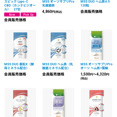
スピック Lypo-C
MSS オーソサプリPro
MSS DUO ヘム鉄4.5
CBD（カンナビジオー
乳酸菌鉄
120粒
ル） 27包
4,860
会員販売価格
円
(税込)
会員販売価格
MSS DUO 亜鉛X（酵
MSS DUO ヘム鉄（乳
MSS オーソサプリPro
母ミネラル配合）
酸菌ミネラル配合）
オーソ ヘム鉄+葉酸
会員販売価格
会員販売価格
1,500
～4,320
円
円
(税込)