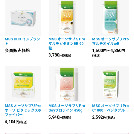
MSS DUO インプラン
MSS オーソサプリPro
MSS オーソサプリPro
ト
マルチビタミンBR 90
マルチオイルωR
粒
会員販売価格
1,500
～4,860
円
円
3,780
円
(税込)
(税込)
MSS オーソサプリPro
MSS オーソサプリPro
MSS オーソサプリPro
オーソ ビタミックス®
Soyプロテイン 450g
C1000＋ベジタブル
ファイバー
5,940
2,592
円
円
(税込)
(税込)
4,104
円
(税込)