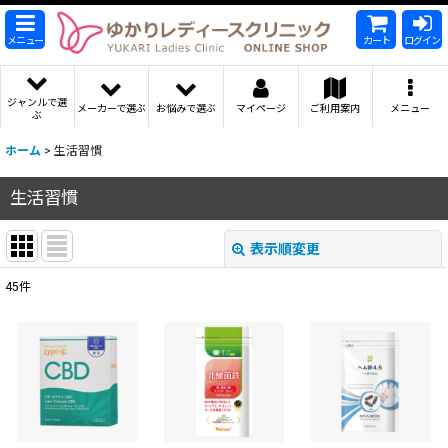
メニュー
カート
ログイン
ジャンルで選
メーカーで選ぶ
お悩みで選ぶ
マイページ
ご利用案内
メニュー
ぶ
ホーム
>
生活習慣
生活習慣
表示順変更
閉じる
45
件
表示数
:
並び順
:
絞り込む