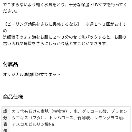
でこすらないよう軽く水気をとり、十分な保湿・UVケアを行ってく
ださい。
【ピーリング効果をさらに実感するなら】 ※週１〜３回がおすす
め
洗顔後そのまま泡をお肌に２〜３分のせて泡パックすると、お肌の
古い汚れや角質をさらにしっかり落とすことができます。
付属品
オリジナル洗顔用泡立てネット
商品仕様
成
カリ含有石けん素地（植物性）、水、グリコール酸、プラセン
分
タエキス（ブタ）、トレハロース、竹酢液、レモングラス油、
表
アスコルビルリン酸Na
示