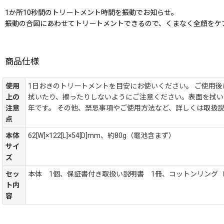
1か所10秒間のトリートメント時間を振動でお知らせ。
振動の合図にあわせてトリートメントできるので、くまなく全顔をケ
商品仕様
使用
1日おきのトリートメントを目安にお使いください。 ご使用
上の
拭いたり、擦ったりしないようにご注意ください。表面を拭い
注意
年です。 その他、禁忌事項やご使用方法など、詳しくは取扱
点
本体
62[W]×122[L]×54[D]mm、約80g（電池含まず）
サイ
ズ
セッ
本体 1個、保証書付き取扱い説明書 1冊、コットンリング（付
ト内
容