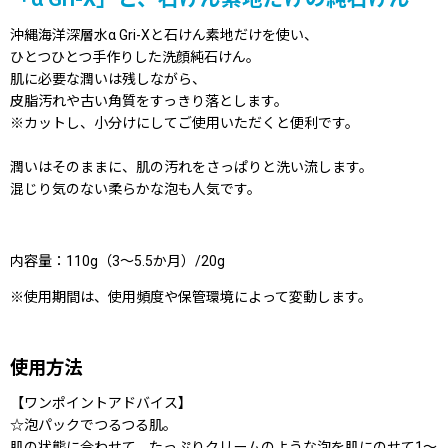
沖縄海洋深層水α Gri-Xと石けん素地だけを使い、
ひとつひとつ手作りした洗顔純石けん。
肌に必要な潤いは残しながら、
皮脂汚れや古い角質をすっきり落とします。
※カットし、小分けにしてご使用いただくと便利です。
潤いはそのままに、肌の汚れをさっぱりと洗い流します。
混じり気のない柔らかな泡も人気です。
内容量：110g（3〜5.5か月）/20g
※使用期間は、使用頻度や保管環境によって変動します。
使用方法
【ワンポイントアドバイス】
☆泡パックでつるつる肌。
肌の状態に合わせて、たっぷりクリームのような泡を肌にのせて1〜