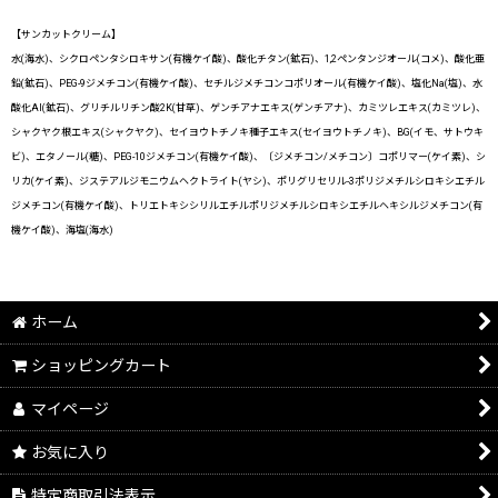
【サンカットクリーム】
水(海水)、シクロペンタシロキサン(有機ケイ酸)、酸化チタン(鉱石)、1,2ペンタンジオール(コメ)、酸化亜
鉛(鉱石)、PEG-9ジメチコン(有機ケイ酸)、セチルジメチコンコポリオール(有機ケイ酸)、塩化Na(塩)、水
酸化Al(鉱石)、グリチルリチン酸2K(甘草)、ゲンチアナエキス(ゲンチアナ)、カミツレエキス(カミツレ)、
シャクヤク根エキス(シャクヤク)、セイヨウトチノキ種子エキス(セイヨウトチノキ)、BG(イモ、サトウキ
ビ)、エタノール(糖)、PEG-10ジメチコン(有機ケイ酸)、〔ジメチコン/メチコン〕コポリマー(ケイ素)、シ
リカ(ケイ素)、ジステアルジモニウムヘクトライト(ヤシ)、ポリグリセリル-3ポリジメチルシロキシエチル
ジメチコン(有機ケイ酸)、トリエトキシシリルエチルポリジメチルシロキシエチルヘキシルジメチコン(有
機ケイ酸)、海塩(海水)
ホーム
ショッピングカート
マイページ
お気に入り
特定商取引法表示