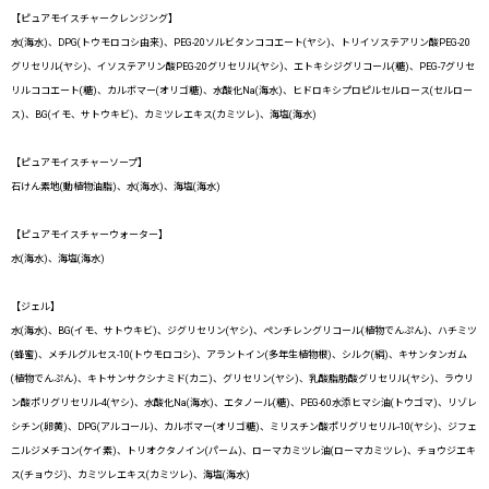
【ピュアモイスチャークレンジング】
水(海水)、DPG(トウモロコシ由来)、PEG-20ソルビタンココエート(ヤシ)、トリイソステアリン酸PEG-20
グリセリル(ヤシ)、イソステアリン酸PEG-20グリセリル(ヤシ)、エトキシジグリコール(糖)、PEG-7グリセ
リルココエート(糖)、カルボマー(オリゴ糖)、水酸化Na(海水)、ヒドロキシプロピルセルロース(セルロー
ス)、BG(イモ、サトウキビ)、カミツレエキス(カミツレ)、海塩(海水)
【ピュアモイスチャーソープ】
石けん素地(動植物油脂)、水(海水)、海塩(海水)
【ピュアモイスチャーウォーター】
水(海水)、海塩(海水)
【ジェル】
水(海水)、BG(イモ、サトウキビ)、ジグリセリン(ヤシ)、ペンチレングリコール(植物でんぷん)、ハチミツ
(蜂蜜)、メチルグルセス-10(トウモロコシ)、アラントイン(多年生植物根)、シルク(絹)、キサンタンガム
(植物でんぷん)、キトサンサクシナミド(カニ)、グリセリン(ヤシ)、乳酸脂肪酸グリセリル(ヤシ)、ラウリ
ン酸ポリグリセリル-4(ヤシ)、水酸化Na(海水)、エタノール(糖)、PEG-60水添ヒマシ油(トウゴマ)、リゾレ
シチン(卵黄)、DPG(アルコール)、カルボマー(オリゴ糖)、ミリスチン酸ポリグリセリル-10(ヤシ)、ジフェ
ニルジメチコン(ケイ素)、トリオクタノイン(パーム)、ローマカミツレ油(ローマカミツレ)、チョウジエキ
ス(チョウジ)、カミツレエキス(カミツレ)、海塩(海水)