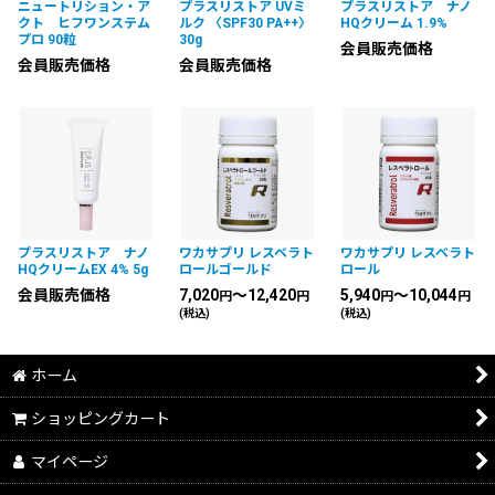
ニュートリション・ア
プラスリストア UVミ
プラスリストア ナノ
クト ヒフワンステム
ルク 〈SPF30 PA++〉
HQクリーム 1.9%
プロ 90粒
30g
会員販売価格
会員販売価格
会員販売価格
プラスリストア ナノ
ワカサプリ レスベラト
ワカサプリ レスベラト
HQクリームEX 4% 5g
ロールゴールド
ロール
会員販売価格
7,020
～12,420
5,940
～10,044
円
円
円
円
(税込)
(税込)
ホーム
ショッピングカート
マイページ